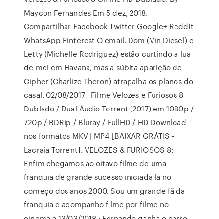
Maycon Fernandes Em 5 dez, 2018.
Compartilhar Facebook Twitter Google+ ReddIt
WhatsApp Pinterest O email. Dom (Vin Diesel) e
Letty (Michelle Rodriguez) estão curtindo a lua
de mel em Havana, mas a súbita aparição de
Cipher (Charlize Theron) atrapalha os planos do
casal. 02/08/2017 · Filme Velozes e Furiosos 8
Dublado / Dual Áudio Torrent (2017) em 1080p /
720p / BDRip / Bluray / FullHD / HD Download
nos formatos MKV | MP4 [BAIXAR GRÁTIS -
Lacraia Torrent]. VELOZES & FURIOSOS 8:
Enfim chegamos ao oitavo filme de uma
franquia de grande sucesso iniciada lá no
começo dos anos 2000. Sou um grande fã da
franquia e acompanho filme por filme no
cinema a 13/03/2018 · Fernando ganha o carro