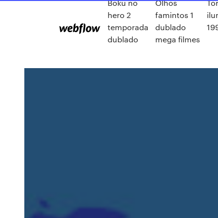
Boku no
Olhos
Tor
hero 2
famintos 1
il
temporada
dublado
19
dublado
mega filmes