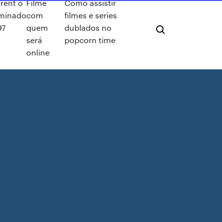
rent o
Filme
Como assistir
uminado
com
filmes e series
97
quem
dublados no
será
popcorn time
online