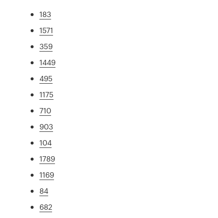
183
1571
359
1449
495
1175
710
903
104
1789
1169
84
682