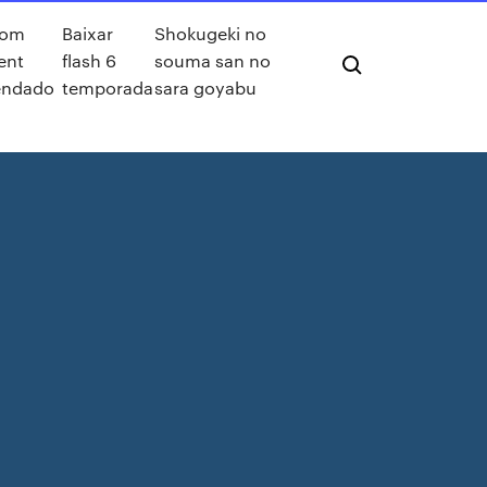
nom
Baixar
Shokugeki no
ent
flash 6
souma san no
endado
temporada
sara goyabu