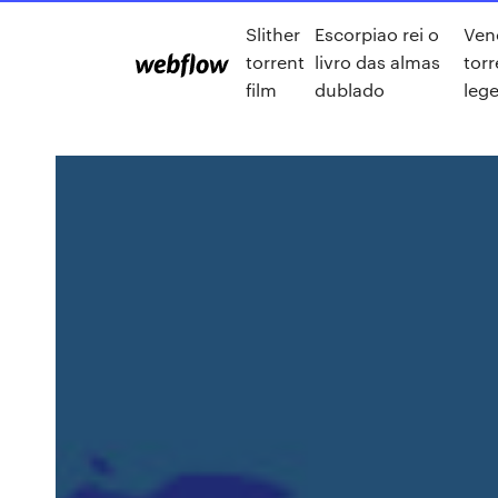
Slither
Escorpiao rei o
Ve
torrent
livro das almas
torr
film
dublado
leg