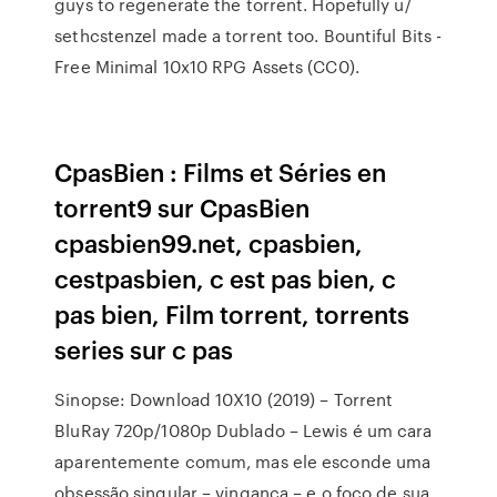
guys to regenerate the torrent. Hopefully u/
sethcstenzel made a torrent too. Bountiful Bits -
Free Minimal 10x10 RPG Assets (CC0).
CpasBien : Films et Séries en
torrent9 sur CpasBien
cpasbien99.net, cpasbien,
cestpasbien, c est pas bien, c
pas bien, Film torrent, torrents
series sur c pas
Sinopse: Download 10X10 (2019) – Torrent
BluRay 720p/1080p Dublado – Lewis é um cara
aparentemente comum, mas ele esconde uma
obsessão singular – vingança – e o foco de sua