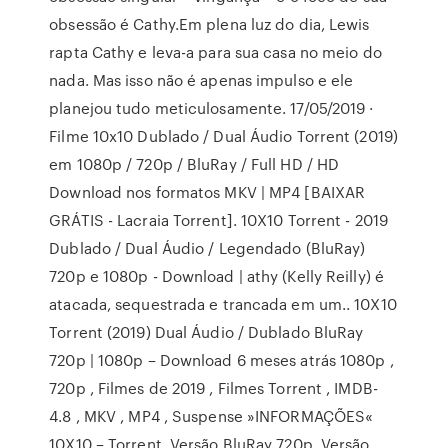
obsessão é Cathy.Em plena luz do dia, Lewis
rapta Cathy e leva-a para sua casa no meio do
nada. Mas isso não é apenas impulso e ele
planejou tudo meticulosamente. 17/05/2019 ·
Filme 10x10 Dublado / Dual Áudio Torrent (2019)
em 1080p / 720p / BluRay / Full HD / HD
Download nos formatos MKV | MP4 [BAIXAR
GRÁTIS - Lacraia Torrent]. 10X10 Torrent - 2019
Dublado / Dual Áudio / Legendado (BluRay)
720p e 1080p - Download | athy (Kelly Reilly) é
atacada, sequestrada e trancada em um.. 10X10
Torrent (2019) Dual Áudio / Dublado BluRay
720p | 1080p – Download 6 meses atrás 1080p ,
720p , Filmes de 2019 , Filmes Torrent , IMDB-
4.8 , MKV , MP4 , Suspense »INFORMAÇÕES«
10X10 – Torrent. Versão BluRay 720p. Versão